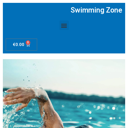
Swimming Zone
Menú
0
Carrito
€
0.00