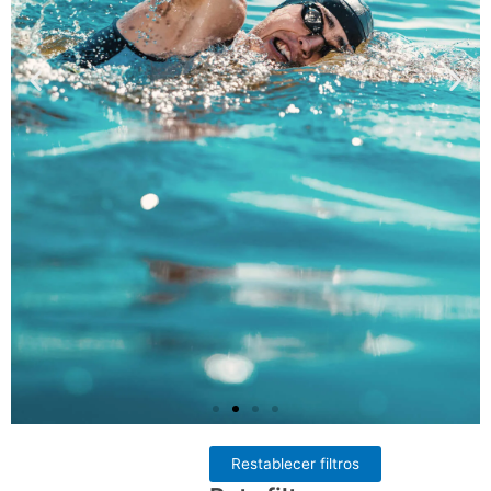
Diapositiva
Dia
anterior
sig
Restablecer filtros