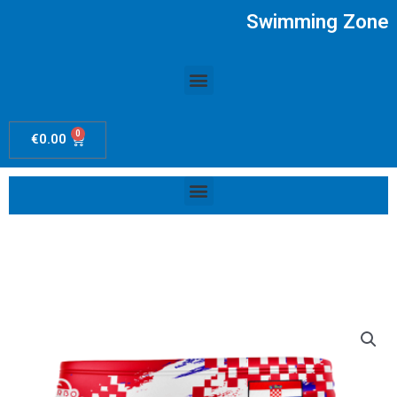
Ir
Swimming Zone
al
contenido
Menú
0
Carrito
€
0.00
Menú