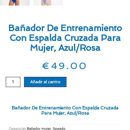
Bañador De Entrenamiento
Con Espalda Cruzada Para
Mujer, Azul/rosa
€
49.00
Bañador
Añadir al carrito
de
entrenamiento
con
espalda
Bañador De Entrenamiento Con Espalda Cruzada
cruzada
Para Mujer, Azul/rosa
para
mujer,
Categorías
Bañador mujer
,
Speedo