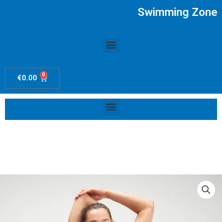
Ir
Swimming Zone
al
contenido
Menú
0
Carrito
€
0.00
Menú