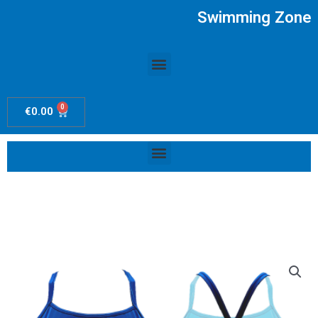
Ir
Swimming Zone
al
contenido
Menú
0
Carrito
€
0.00
Menú