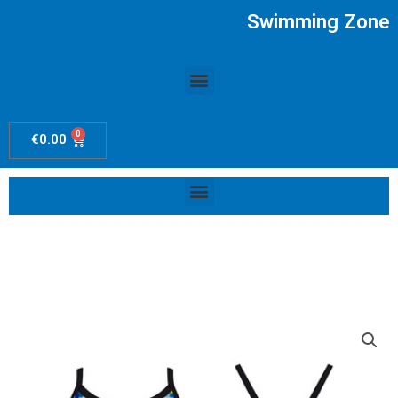
Ir
Swimming Zone
al
contenido
Menú
0
Carrito
€
0.00
Menú