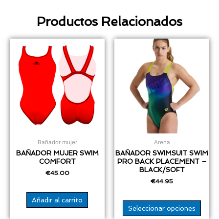
Productos Relacionados
Este
produ
tiene
múlti
varia
Las
opcio
se
pued
elegir
Bañador mujer
Arena
en
BAÑADOR MUJER SWIM
BAÑADOR SWIMSUIT SWIM
COMFORT
PRO BACK PLACEMENT –
la
BLACK/SOFT
págin
€
45.00
€
44.95
de
produ
Añadir al carrito
Seleccionar opciones