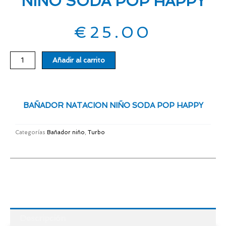
NIÑO SODA POP HAPPY
€
25.00
BAÑADOR
Añadir al carrito
NATACION
NIÑO
SODA
POP
BAÑADOR NATACION NIÑO SODA POP HAPPY
HAPPY
cantidad
Categorías
Bañador niño
,
Turbo
Descripción