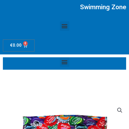
Ir
Swimming Zone
al
contenido
Menú
0
Carrito
€
0.00
Menú