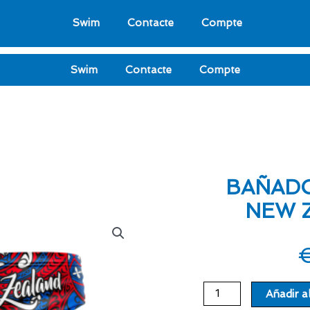
Swim
Contacte
Compte
Swim
Contacte
Compte
BAÑAD
NEW 
BAÑADOR
Añadir al
WATERPOLO