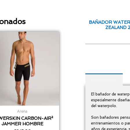
ionados
BAÑADOR WATE
ZEALAND 
Descripción
El bañador de water
especialmente diseñad
del waterpolo.
Arena
Son bañadores pensad
WERSKIN CARBON-AIR²
entrenamientos o pa
JAMMER HOMBRE
años de experiencia,