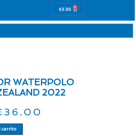
0
Carrito
€
0.00
OR WATERPOLO
ZEALAND 2022
€
36.00
 carrito