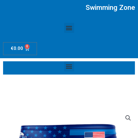
Ir
Swimming Zone
al
contenido
Menú
0
Carrito
€
0.00
Menú