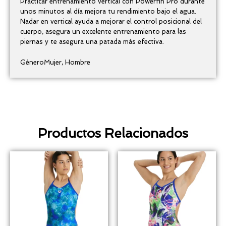
Practicar entrenamiento vertical con Powerfin Pro durante
unos minutos al día mejora tu rendimiento bajo el agua.
Nadar en vertical ayuda a mejorar el control posicional del
cuerpo, asegura un excelente entrenamiento para las
piernas y te asegura una patada más efectiva.
Género
Mujer, Hombre
Productos Relacionados
Este
Este
producto
produ
tiene
tiene
múltiples
múlti
variantes.
varia
Las
Las
opciones
opcio