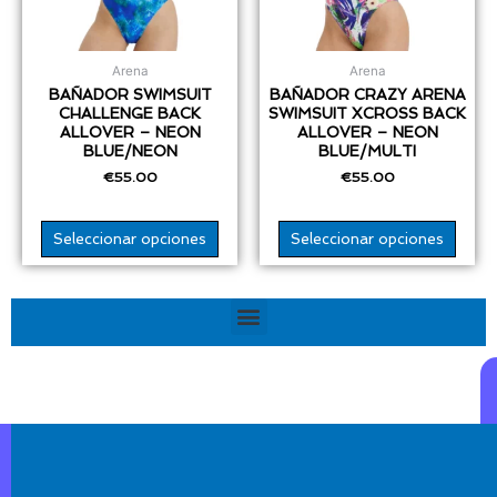
se
se
pueden
pued
elegir
elegir
Arena
Arena
en
en
BAÑADOR SWIMSUIT
BAÑADOR CRAZY ARENA
CHALLENGE BACK
SWIMSUIT XCROSS BACK
la
la
ALLOVER – NEON
ALLOVER – NEON
página
págin
BLUE/NEON
BLUE/MULTI
de
de
€
55.00
€
55.00
producto
produ
Seleccionar opciones
Seleccionar opciones
Menú