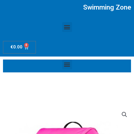
Ir
Swimming Zone
al
contenido
Menú
0
Carrito
€
0.00
Menú