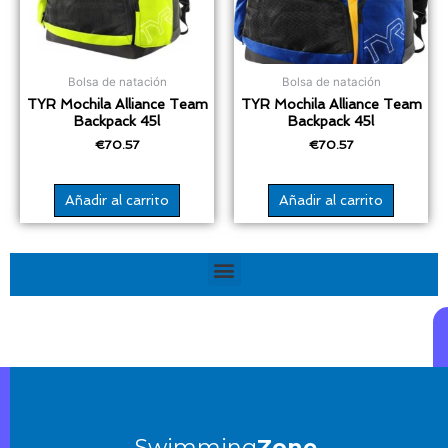
Bolsa de natación
Bolsa de natación
TYR Mochila Alliance Team
TYR Mochila Alliance Team
Backpack 45l
Backpack 45l
€
70.57
€
70.57
Añadir al carrito
Añadir al carrito
Menú
Swimming
Zone.