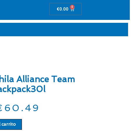
0
Carrito
€
0.00
ila Alliance Team
ackpack30l
€
60.49
 carrito