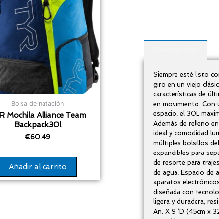
Descripción
Siempre esté listo c
giro en un viejo clás
características de úl
Bolsa de natación
en movimiento. Con u
espacio, el 30L maxim
R Mochila Alliance Team
Además de relleno e
Backpack30l
ideal y comodidad lu
€
60.49
múltiples bolsillos de
expandibles para sep
de resorte para traje
Añadir al carrito
de agua, Espacio de 
aparatos electrónico
diseñada con tecnolo
ligera y duradera, res
An. X 9 ‘D (45cm x 3