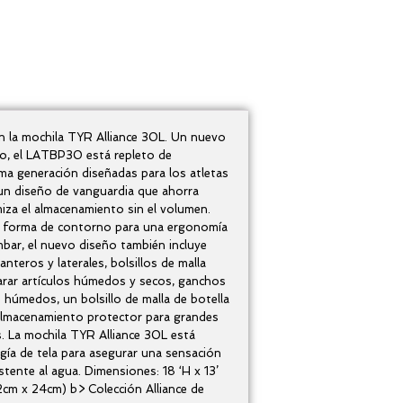
on la mochila TYR Alliance 30L. Un nuevo
ico, el LATBP30 está repleto de
tima generación diseñadas para los atletas
n diseño de vanguardia que ahorra
iza el almacenamiento sin el volumen.
n forma de contorno para una ergonomía
mbar, el nuevo diseño también incluye
lanteros y laterales, bolsillos de malla
arar artículos húmedos y secos, ganchos
s húmedos, un bolsillo de malla de botella
almacenamiento protector para grandes
s. La mochila TYR Alliance 30L está
gía de tela para asegurar una sensación
istente al agua. Dimensiones: 18 ‘H x 13’
2cm x 24cm) b> Colección Alliance de