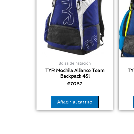
Bolsa de natación
TYR Mochila Alliance Team
TY
Backpack 45l
€
70.57
Añadir al carrito