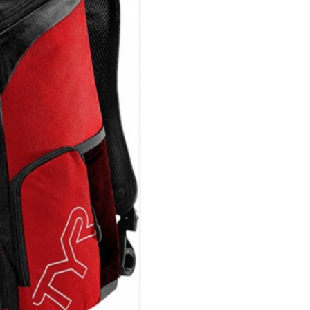
Alliance
Team
Backpack30l
cantidad