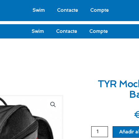
Swim
Contacte
Compte
Swim
Contacte
Compte
TYR Moch
B
TYR
Añadir al
Mochila