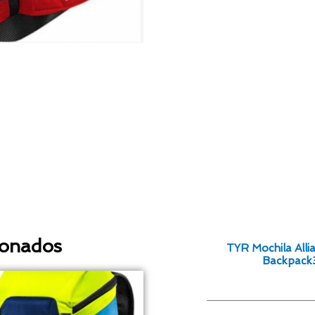
ionados
TYR Mochila All
Backpack