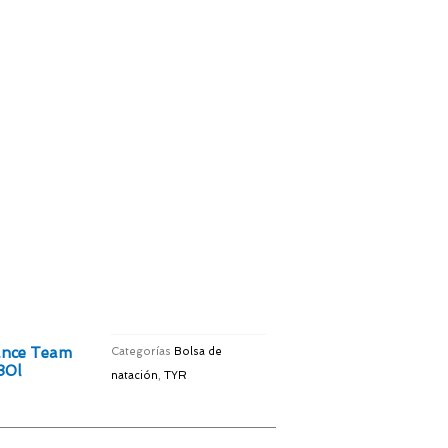
iance Team
Categorías
Bolsa de
30l
natación
,
TYR