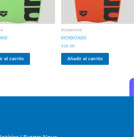
os
Accesorios
ARD
KICKBOARD
€
25.00
r al carrito
Añadir al carrito
otícies I Events Nous