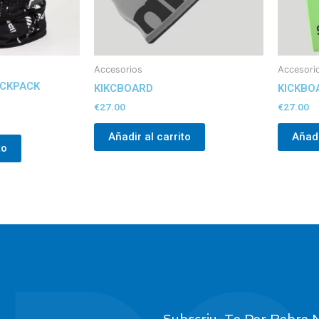
Accesorios
Accesori
ACKPACK
KIKCBOARD
KICKBO
€
27.00
€
27.00
Añadir al carrito
Añadi
to
Subscriu-Te Per Rebre N