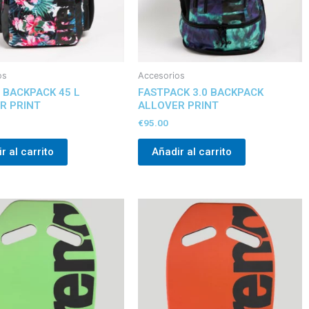
os
Accesorios
II BACKPACK 45 L
FASTPACK 3.0 BACKPACK
R PRINT
ALLOVER PRINT
€
95.00
r al carrito
Añadir al carrito