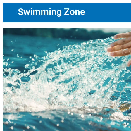
Swimming Zone
Diapositiva
anterior