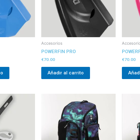
Accesorios
Accesori
POWERFIN PRO
POWERF
€
70.00
€
70.00
to
Añadir al carrito
Añadi