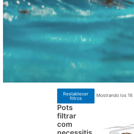
Restablecer
Mostrando los 16
filtros
Pots
filtrar
com
necessitis