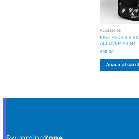
Accesorios
FASTPACK 3.0 B
ALLOVER PRINT
€
95.00
Añadir al carri
Swimming
Zone.