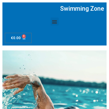
Swimming Zone
Menú
0
Carrito
€
0.00