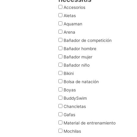
Accesorios
Aletas
Aquaman
Arena
Bañador de competición
Bañador hombre
Bañador mujer
Bañador niño
Bikini
Bolsa de natación
Boyas
BuddySwim
Chancletas
Gafas
Material de entrenamiento
Mochilas