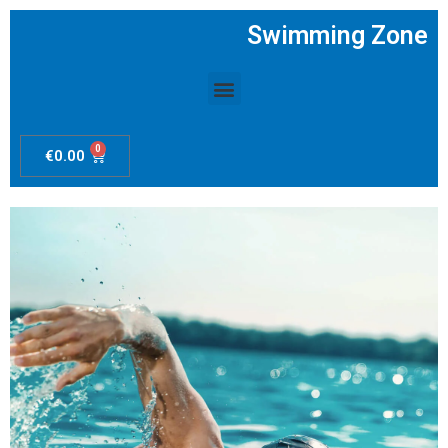
Swimming Zone
Menú
0
Carrito
€
0.00