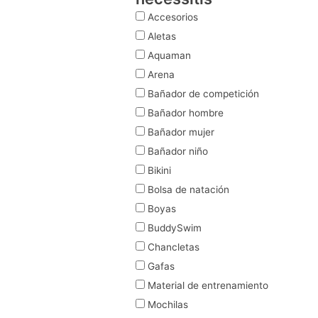
Accesorios
Aletas
Aquaman
Arena
Bañador de competición
Bañador hombre
Bañador mujer
Bañador niño
Bikini
Bolsa de natación
Boyas
BuddySwim
Chancletas
Gafas
Material de entrenamiento
Mochilas